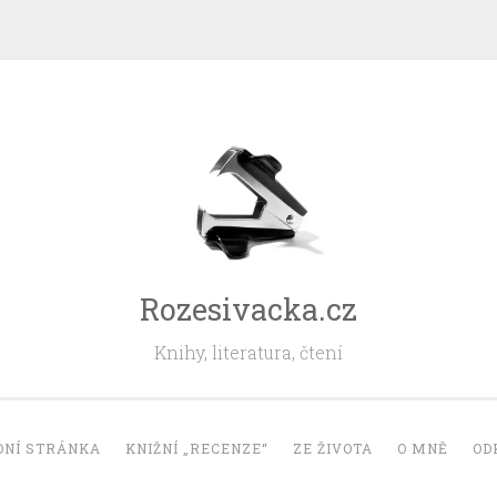
Rozesivacka.cz
Knihy, literatura, čtení
DNÍ STRÁNKA
KNIŽNÍ „RECENZE“
ZE ŽIVOTA
O MNĚ
OD