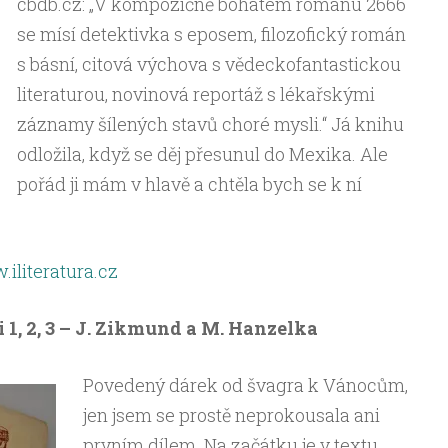
cbdb.cz: „V kompozičně bohatém románu 2666
se mísí detektivka s eposem, filozofický román
s básní, citová výchova s vědeckofantastickou
literaturou, novinová reportáž s lékařskými
záznamy šílených stavů choré mysli.“ Já knihu
odložila, když se děj přesunul do Mexika. Ale
pořád ji mám v hlavě a chtěla bych se k ní
iliteratura.cz
i 1, 2, 3 – J. Zikmund a M. Hanzelka
Povedený dárek od švagra k Vánocům,
jen jsem se prostě neprokousala ani
prvním dílem. Na začátku je v textu