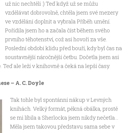
už nic nechtěli :) Teď když už se můžu
vzdělávat dobrovolně, chtěla jsem své mezery
ve vzdělání doplnit a vybrala Příběh umění.
Pořídila jsem ho a začala číst během svého
prvního těhotenství, což asi hovoří za vše.
Poslední období klidu před bouří, kdy byl čas na
soustavnější náročnější četbu. Dočetla jsem asi
 Teď ale leží v knihovně a čeká na lepší časy.
se – A. C. Doyle
Tak tohle byl spontánní nákup v Levných
knihách. Velký formát, pěkná obálka, prostě
se mi líbila a Sherlocka jsem nikdy nečetla…
Měla jsem takovou představu sama sebe v