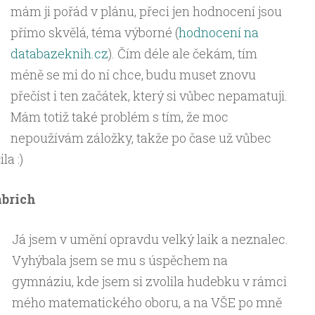
mám ji pořád v plánu, přeci jen hodnocení jsou
přímo skvělá, téma výborné (
hodnocení na
databazeknih.cz
). Čím déle ale čekám, tím
méně se mi do ní chce, budu muset znovu
přečíst i ten začátek, který si vůbec nepamatuji.
Mám totiž také problém s tím, že moc
nepoužívám záložky, takže po čase už vůbec
a :)
mbrich
Já jsem v umění opravdu velký laik a neznalec.
Vyhýbala jsem se mu s úspěchem na
gymnáziu, kde jsem si zvolila hudebku v rámci
mého matematického oboru, a na VŠE po mně