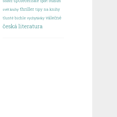
společenské
soutěž
sport
studium
thriller
tipy na knihy
svět knihy
válečné
tlusté bichle
vychytávky
česká literatura