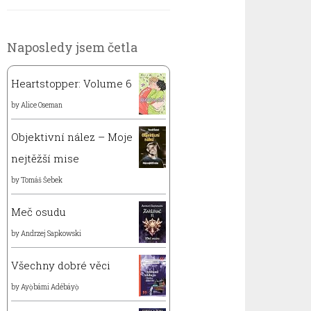
Naposledy jsem četla
Heartstopper: Volume 6
by
Alice Oseman
Objektivní nález – Moje
nejtěžší mise
by
Tomáš Šebek
Meč osudu
by
Andrzej Sapkowski
Všechny dobré věci
by
Ayọ̀bámi Adébáyọ̀