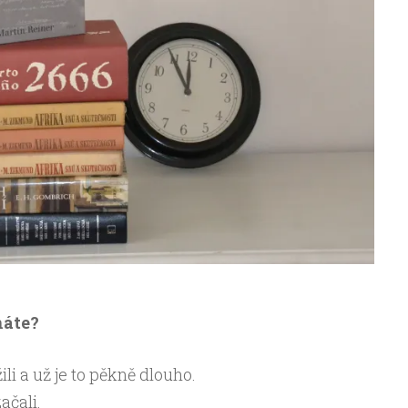
náte?
ili a už je to pěkně dlouho.
ačali.