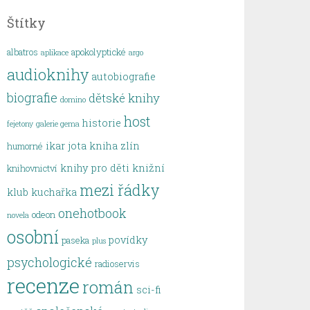
Štítky
albatros
apokolyptické
aplikace
argo
audioknihy
autobiografie
biografie
dětské knihy
domino
host
historie
fejetony
galerie gema
ikar
jota
kniha zlín
humorné
knihy pro děti
knižní
knihovnictví
mezi řádky
klub
kuchařka
onehotbook
odeon
novela
osobní
povídky
paseka
plus
psychologické
radioservis
recenze
román
sci-fi