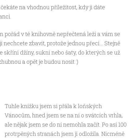
 čekáte na vhodnou příležitost, kdy ji dáte
anci.
 pořád v té knihovně nepřečtená leží a vám se
jí nechcete zbavit, protože jednou přeci… Stejně
e skříni džíny, sukni nebo šaty, do kterých se už
 zhubnou a opět je budou nosit :)
Tuhle knížku jsem si přála k loňských
Vánocům, hned jsem se na ni o svátcích vrhla,
ale nějak jsem se do ní nemohla začít. Po asi 100
protrpěných stranách jsem ji odložila. Nicméně