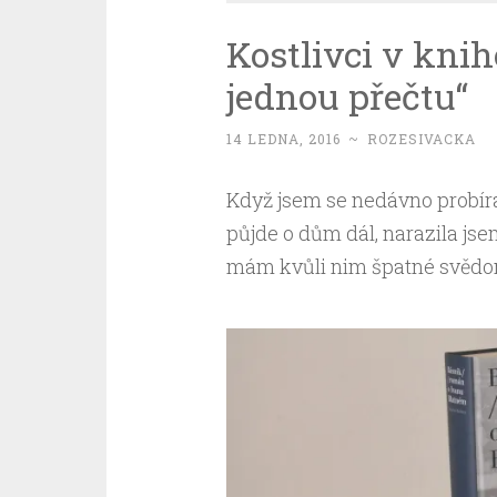
Kostlivci v knih
jednou přečtu“
14 LEDNA, 2016
~
ROZESIVACKA
Když jsem se nedávno probíral
půjde o dům dál, narazila jse
mám kvůli nim špatné svědomí