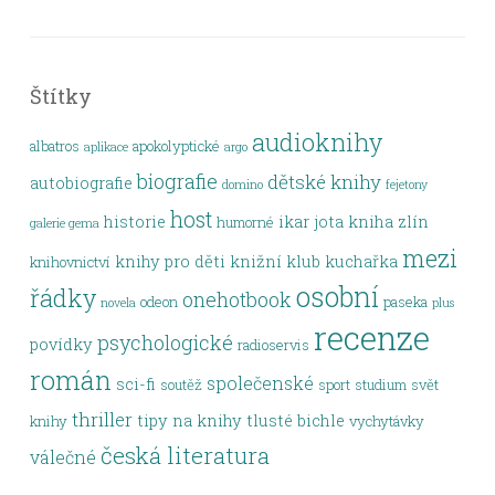
Štítky
audioknihy
albatros
apokolyptické
aplikace
argo
biografie
dětské knihy
autobiografie
domino
fejetony
host
historie
ikar
jota
kniha zlín
humorné
galerie gema
mezi
knihy pro děti
knižní klub
kuchařka
knihovnictví
osobní
řádky
onehotbook
odeon
paseka
novela
plus
recenze
psychologické
povídky
radioservis
román
společenské
sci-fi
soutěž
sport
studium
svět
thriller
tipy na knihy
tlusté bichle
knihy
vychytávky
česká literatura
válečné