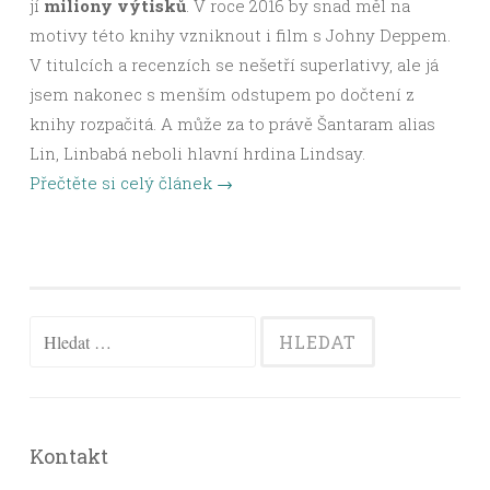
jí
miliony výtisků
. V roce 2016 by snad měl na
motivy této knihy vzniknout i film s Johny Deppem.
V titulcích a recenzích se nešetří superlativy, ale já
jsem nakonec s menším odstupem po dočtení z
knihy rozpačitá. A může za to právě Šantaram alias
Lin, Linbabá neboli hlavní hrdina Lindsay.
Přečtěte si celý článek
→
Vyhledávání
Kontakt