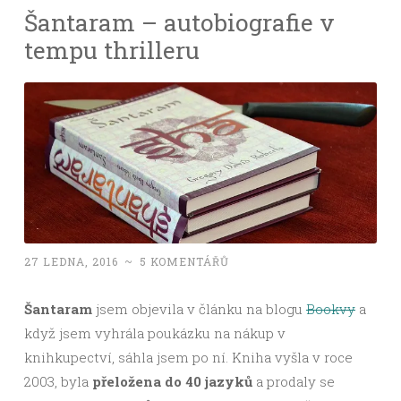
Šantaram – autobiografie v
tempu thrilleru
27 LEDNA, 2016
~
5 KOMENTÁŘŮ
Šantaram
jsem objevila v článku na blogu
Bookvy
a
když jsem vyhrála poukázku na nákup v
knihkupectví, sáhla jsem po ní. Kniha vyšla v roce
2003, byla
přeložena do 40 jazyků
a prodaly se