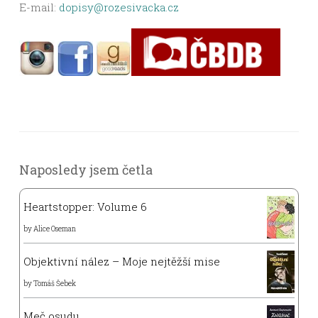
E-mail:
dopisy@rozesivacka.cz
Naposledy jsem četla
Heartstopper: Volume 6
by
Alice Oseman
Objektivní nález – Moje nejtěžší mise
by
Tomáš Šebek
Meč osudu