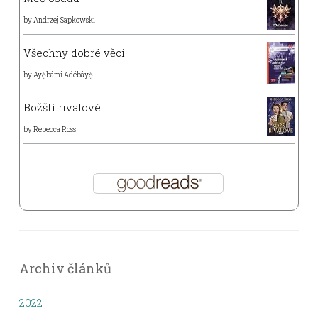
by
Andrzej Sapkowski
Všechny dobré věci
by
Ayọ̀bámi Adébáyọ̀
Božští rivalové
by
Rebecca Ross
Archiv článků
2022