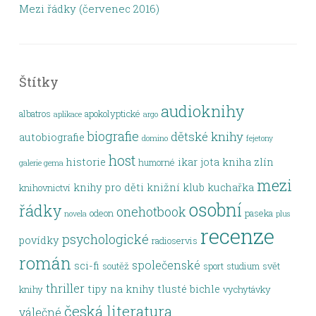
Mezi řádky (červenec 2016)
Štítky
audioknihy
albatros
apokolyptické
aplikace
argo
biografie
dětské knihy
autobiografie
domino
fejetony
host
historie
ikar
jota
kniha zlín
humorné
galerie gema
mezi
knihy pro děti
knižní klub
kuchařka
knihovnictví
osobní
řádky
onehotbook
odeon
paseka
novela
plus
recenze
psychologické
povídky
radioservis
román
společenské
sci-fi
soutěž
sport
studium
svět
thriller
tipy na knihy
tlusté bichle
knihy
vychytávky
česká literatura
válečné