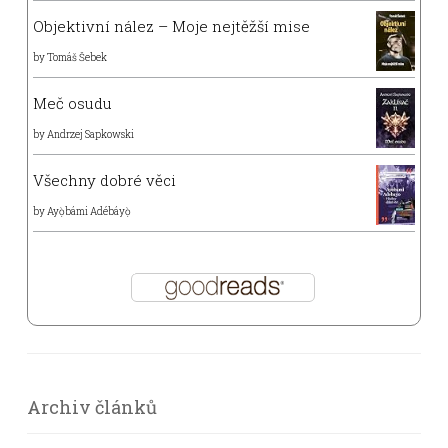
Objektivní nález – Moje nejtěžší mise
by
Tomáš Šebek
Meč osudu
by
Andrzej Sapkowski
Všechny dobré věci
by
Ayọ̀bámi Adébáyọ̀
Archiv článků