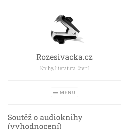
Skip
to
content
Rozesivacka.cz
Knihy, literatura, čtení
MENU
Soutěž o audioknihy
(vyhodnocení)