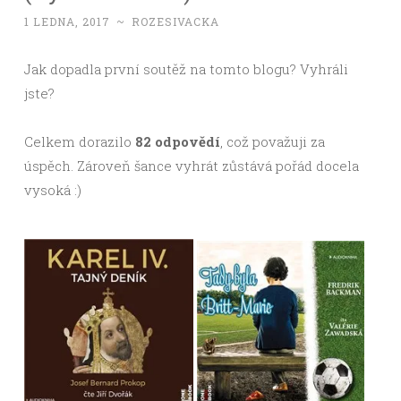
1 LEDNA, 2017
~
ROZESIVACKA
Jak dopadla první soutěž na tomto blogu? Vyhráli
jste?
Celkem dorazilo
82 odpovědí
, což považuji za
úspěch. Zároveň šance vyhrát zůstává pořád docela
vysoká :)